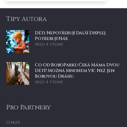
Tipy Autora
Děti Nepotřebují Další Displej.
Potřebují Nás.
před 4 týdny
Co Od BoboParku Čeká Máma Dvou
Dětí? Možná Mnohem Víc Než Jen
Bobovou Dráhu.
před 4 týdny
Pro Partnery
O nás